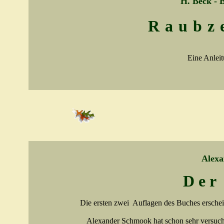
H. Beck - 
Raubz
Eine Anlei
Alex
Der
Die ersten zwei Auflagen des Buches ersche
Alexander Schmook hat schon sehr versucht