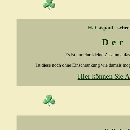
H. Caspaul
schre
Der
Es ist nur eine kleine Zusammenfass
Ist diese noch ohne Einschränkung wie damals möglic
Hier können Sie A