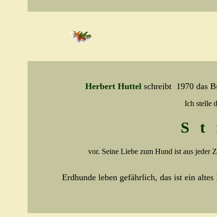
Herbert Huttel
schreibt
1970 das 
Ich stelle
S
vor. Seine Liebe zum Hund ist aus jeder Z
Erdhunde leben gefährlich, das ist ein altes