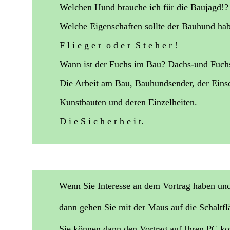
Welchen Hund brauche ich für die Baujagd!?
Welche Eigenschaften sollte der Bauhund ha
F l i e g e r o d e r S t e h e r !
Wann ist der Fuchs im Bau? Dachs-und Fuch
Die Arbeit am Bau, Bauhundsender, der Einsc
Kunstbauten und deren Einzelheiten.
D i e S i c h e r h e i t.
Wenn Sie Interesse an dem Vortrag haben und 
dann gehen Sie mit der Maus auf die Schaltfl
Sie können dann den Vortrag auf Ihren PC kos