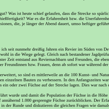
t? Was ist heute schief gelaufen, dass die Strecke so spärlic
hießfertigkeit? War es die Erfahrenheit bzw. die Unerfahrenh
sionen, die, je länger der Abend dauert, umso heftiger gefüh
h seit nunmehr dreißig Jahren ein Revier im Süden von Deut
 wohl in die Wiege gelegt. Gleich nach bestandener Jagdprüf
ter Zeit entstand aus Reviernachbarn und Freunden, die ebenf
er Freundinnen bzw. Frauen, denn ab sofort war während der
weitert, so sind es mittlerweile an die 100 Kunst- und Natur
en einzelnen Bauten zu verbessern. In den Anfangszeiten war
 ein oder zwei Füchse auf der Strecke lagen. Dies war nach d
hrt wurde und damit die Population der Füchse in die Höhe
f annähernd 1.000 gesprengte Füchse zurückblicken. Der Erfah
 in der Runde und diskutieren die gleichen Fragen wie damal