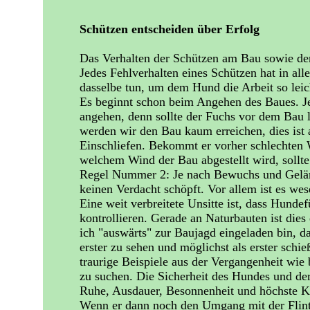
Schützen entscheiden über Erfolg
Das Verhalten der Schützen am Bau sowie der
Jedes Fehlverhalten eines Schützen hat in al
dasselbe tun, um dem Hund die Arbeit so lei
Es beginnt schon beim Angehen des Baues. Je
angehen, denn sollte der Fuchs vor dem Bau 
werden wir den Bau kaum erreichen, dies ist a
Einschliefen. Bekommt er vorher schlechten W
welchem Wind der Bau abgestellt wird, sollte 
Regel Nummer 2: Je nach Bewuchs und Geländ
keinen Verdacht schöpft. Vor allem ist es wes
Eine weit verbreitete Unsitte ist, dass Hun
kontrollieren. Gerade an Naturbauten ist die
ich "auswärts" zur Baujagd eingeladen bin, da
erster zu sehen und möglichst als erster sc
traurige Beispiele aus der Vergangenheit wie 
zu suchen. Die Sicherheit des Hundes und der
Ruhe, Ausdauer, Besonnenheit und höchste Kon
Wenn er dann noch den Umgang mit der Flinte