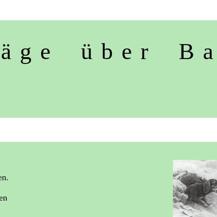
r ä g e ü b e r B a 
len.
en