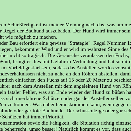
en Schießfertigkeit ist meiner Meinung nach das, was am meis
ler Regel der Bauhund auszubaden. Der Hund wird immer sein b
cht wie möglich zu machen.
der Bau erfordert eine gewisse "Strategie". Regel Nummer 1
liegen, bekommt er Wind und er wird im wahrsten Sinne des W
ber nicht so tragisch. Die Geräusche veranlassen den Fuchs, s
ind, bringt er dies mit Gefahr in Verbindung und hat somit 
im Vorfeld geklärt sein, sodass das Anstellen wortlos vonstat
everhältnissen nicht zu nahe an den Röhren abstellen, dam
entlich einfacher, den Fuchs auf 15 oder 20 Meter zu beschieß
deführer nach dem Anstellen mit dem angeleinten Hund von Rö
s ein fataler Fehler, was am Ende wieder der Hund zu büßen h
ss sich unerfahrene Schützen oder gar der Ansteller selber v
hießen zu können. Was dabei herauskommen kann, wenn gegen d
blinde oder gar tote Bauhunde. Der schusshitzige oder gar sch
 Schützen hat immer Priorität.
zentration sowie die Fähigkeit, die Situation richtig einzus
 beherrscht, umso besser! Natürlich kommt es vor, dass auch