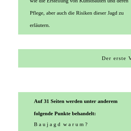
wie die Erstellung von Kunstbauten und deren
Pflege, aber auch die Risiken dieser Jagd zu
erläutern.
Der erste 
Auf 31 Seiten werden unter anderem
folgende Punkte behandelt:
B a u j a g d w a r u m ?