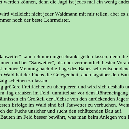
 werden können, denn die Jagd ist jedes mal ein wenig ander
ird vielleicht nicht jeder Waidmann mit mir teilen, aber es s
immer noch der beste Lehrmeister.
Bauwetter" kann ich nur eingeschränkt gelten lassen, denn die
können und bei "Sauwetter", also bei vermeintlich besten Vo
t meiner Meinung nach die Lage des Baues sehr entscheiden
Im Wald hat der Fuchs die Gelegenheit, auch tagsüber den Ba
alg scheinen zu lassen.
 größere Freiflächen zu überqueren und wird sich deshalb u
 am Tag draußen im Feld, unmittelbar vor dem Röhreneingang
ältnissen ein Großteil der Füchse von den anrückenden Jägern
esten Erfolge im Wald sind bei Tauwetter zu verbuchen. Wenn
ich der Fuchs unsicher und sucht den schützenden Bau auf.
ng Bauten im Feld besser bewährt, was man beim Anlegen von K