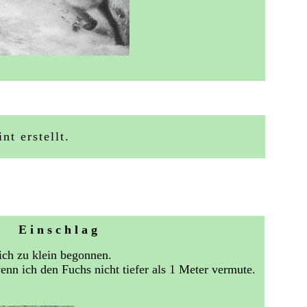
nt erstellt.
E i n s c h l a g
ich zu klein begonnen.
nn ich den Fuchs nicht tiefer als 1 Meter vermute.